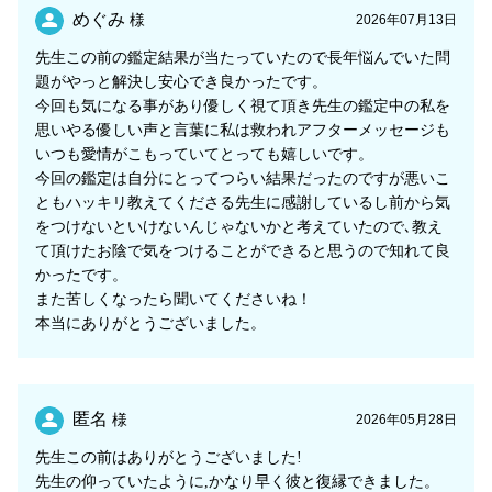
めぐみ
様
2026年07月13日
先生この前の鑑定結果が当たっていたので長年悩んでいた問
題がやっと解決し安心でき良かったです。
今回も気になる事があり優しく視て頂き先生の鑑定中の私を
思いやる優しい声と言葉に私は救われアフターメッセージも
いつも愛情がこもっていてとっても嬉しいです。
今回の鑑定は自分にとってつらい結果だったのですが悪いこ
ともハッキリ教えてくださる先生に感謝しているし前から気
をつけないといけないんじゃないかと考えていたので､教え
て頂けたお陰で気をつけることができると思うので知れて良
かったです。
また苦しくなったら聞いてくださいね！
本当にありがとうございました。
匿名
様
2026年05月28日
先生この前はありがとうございました!
先生の仰っていたように,かなり早く彼と復縁できました。