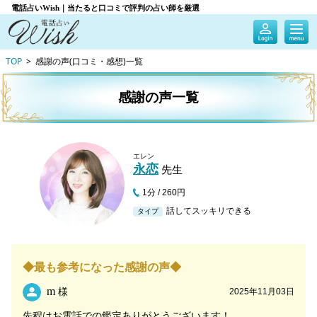
電話占いWish｜当たると口コミで評判の占い師を厳選
TOP
感謝の声(口コミ・感想)一覧
感謝の声一覧
エレン
永恋
先生
1分 / 260円
話してスッキリできる
タイプ
◆最も参考になった感謝の声◆
m
様
2025年11月03日
先程はお電話での鑑定ありがとうございます！