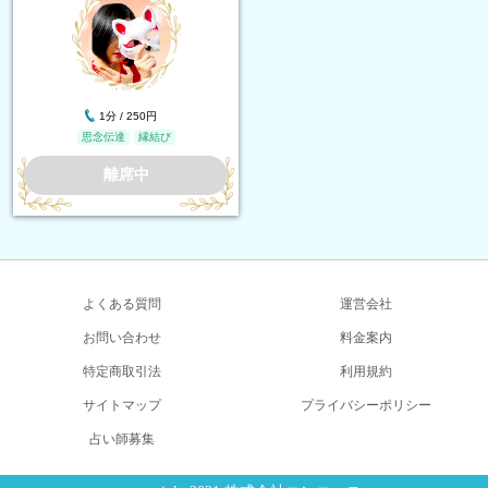
1分 / 250円
思念伝達
縁結び
離席中
よくある質問
運営会社
お問い合わせ
料金案内
特定商取引法
利用規約
サイトマップ
プライバシーポリシー
占い師募集