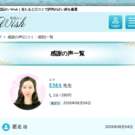
話占いWish｜当たると口コミで評判の占い師を厳選
P
感謝の声(口コミ・感想)一覧
感謝の声一覧
エマ
EMA
先生
1分 / 280円
2026年08月04日
鑑定日
匿名
様
2026年08月04日