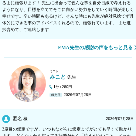
るよに頑張ります！ 先生に出会って色んな事を自分目線で考えれる
ようになり、目標を立ててそこに向かい努力をしていく時間が楽しく
幸せです。辛い時間もあるけど、そんな時にも先生が絶対見捨てず具
体的にできる事のアドバイスくれるので、頑張れています。 また進
捗含めて、ご連絡します！
EMA先生の感謝の声をもっと見る
ミコト
みこと
先生
1分 / 280円
2026年07月28日
鑑定日
匿名
様
2026年07月28日
3度目の鑑定ですが、いつもながらに鑑定までがとても早くて助かり
ます。 どんな人かを探ってる状態だから手応えがないこと、メッセ