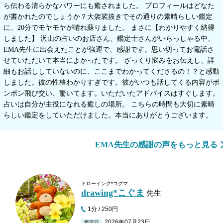
ら伝わる清らかなパワーにも癒されました。 プロフィールはどなた
が書かれたのでしょうか？大袈裟抜きでその通りの素晴らしい鑑定
に、20分でモヤモヤが晴れ蘇りました。 まさに【わかりやすく納得
しました】 沢山の占いのお店さん、鑑定士さんがいらっしゃる中、
EMA先生に出会えたことが強運で、感謝です。思い切ってお電話さ
せていただいて本当によかったです。 ざっくり悩みをお伝えし、詳
細もお話ししていないのに、ここまでわかってくださるの！？と感動
しました。彼の性格わかりすぎです。彼がいつも話してくる内容がポ
ンポン飛び交い、驚いてます。いただいたアドバイスはすぐします。
占いは自分が主役になれる癒しの場所。 こちらの時間も大切に素晴
らしい鑑定をしていただけました。本当にありがとうございます。
EMA先生の感謝の声をもっと見る
ドローイング*コグマ
drawing*こぐま
先生
1分 / 250円
2026年07月23日
鑑定日