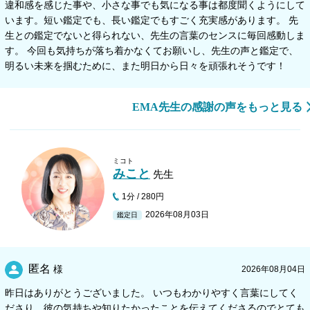
違和感を感じた事や、小さな事でも気になる事は都度聞くようにして
います。短い鑑定でも、長い鑑定でもすごく充実感があります。 先
生との鑑定でないと得られない、先生の言葉のセンスに毎回感動しま
す。 今回も気持ちが落ち着かなくてお願いし、先生の声と鑑定で、
明るい未来を掴むために、また明日から日々を頑張れそうです！
EMA先生の感謝の声をもっと見る
ミコト
みこと
先生
1分 / 280円
2026年08月03日
鑑定日
匿名
様
2026年08月04日
昨日はありがとうございました。 いつもわかりやすく言葉にしてく
ださり、彼の気持ちや知りたかったことを伝えてくださるのでとても